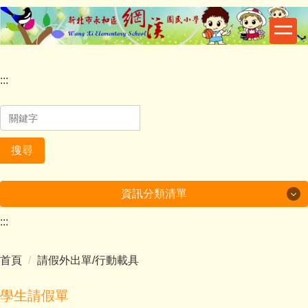
跳
到
主
要
內
:::
容
區
搜尋
資訊分類清單
:::
一般活動
首頁
請假外出單/行動載具
校園資訊
榮譽事項
學生請假單