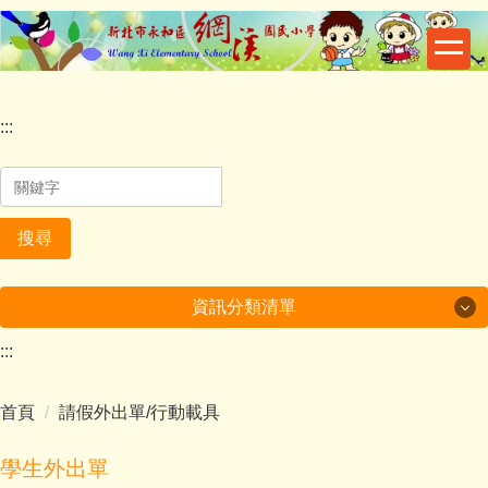
跳
到
主
要
內
:::
容
區
搜尋
資訊分類清單
:::
一般活動
首頁
請假外出單/行動載具
校園資訊
榮譽事項
學生外出單