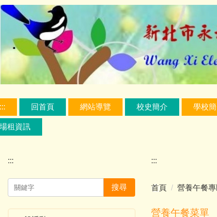
跳
到
主
要
內
容
區
:::
回首頁
網站導覽
校史簡介
學校簡
場租資訊
:::
:::
搜尋
首頁
營養午餐專
營養午餐菜單