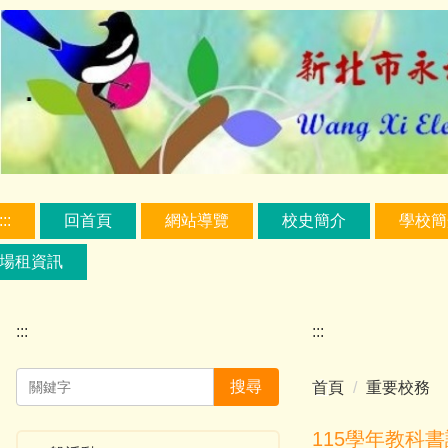
跳
到
主
要
內
容
區
:::
回首頁
網站導覽
校史簡介
學校簡
場租資訊
:::
:::
搜尋
首頁
重要校務
115學年教科