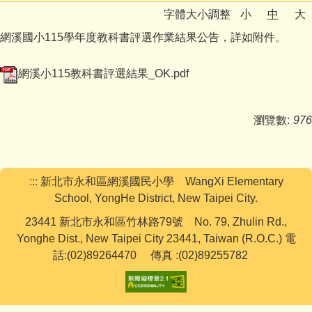
字體大小調整
小
中
大
下載專區
網溪國小115學年度教科書評選作業結果公告，詳如附件。
學生活動
網溪小115教科書評選結果_OK.pdf
網路資源
教務處
瀏覽數:
976
學務處
行政處
:::
新北市永和區網溪國民小學 WangXi Elementary
School, YongHe District, New Taipei City.
輔導處
23441 新北市永和區竹林路79號 No. 79, Zhulin Rd.,
Yonghe Dist., New Taipei City 23441, Taiwan (R.O.C.) 電
學籍組
話:(02)89264470 傳真 :(02)89255782
研發組
人事室