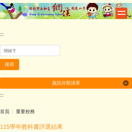
跳
到
主
要
內
:::
容
區
搜尋
資訊分類清單
:::
一般活動
首頁
重要校務
校園資訊
榮譽事項
115學年教科書評選結果