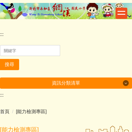
跳
到
主
要
內
:::
容
區
搜尋
資訊分類清單
:::
一般活動
首頁
[能力檢測專區]
校園資訊
榮譽事項
[能力檢測專區]