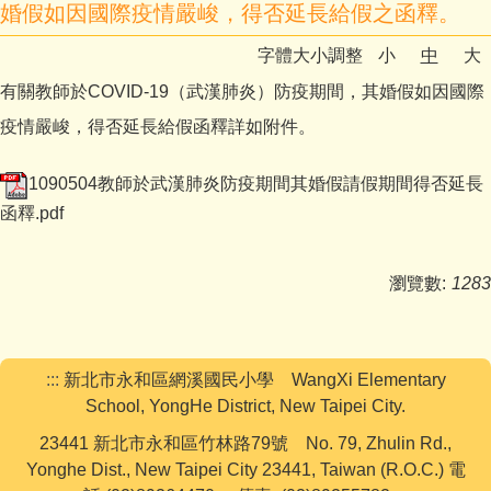
婚假如因國際疫情嚴峻，得否延長給假之函釋。
下載專區
字體大小調整
小
中
大
學生活動
有關教師於COVID-19（武漢肺炎）防疫期間，其婚假如因國際
疫情嚴峻，得否延長給假函釋詳如附件。
網路資源
教務處
1090504教師於武漢肺炎防疫期間其婚假請假期間得否延長
函釋.pdf
學務處
行政處
瀏覽數:
1283
輔導處
學籍組
:::
新北市永和區網溪國民小學 WangXi Elementary
School, YongHe District, New Taipei City.
研發組
23441 新北市永和區竹林路79號 No. 79, Zhulin Rd.,
Yonghe Dist., New Taipei City 23441, Taiwan (R.O.C.) 電
人事室