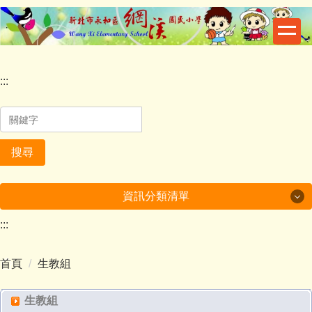
跳
到
主
要
內
:::
容
區
搜尋
資訊分類清單
:::
一般活動
首頁
生教組
校園資訊
榮譽事項
生教組