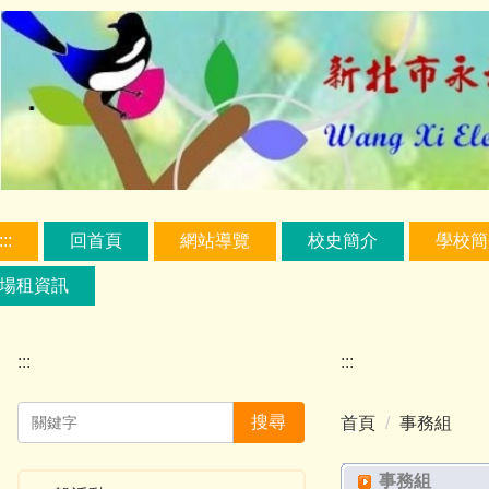
跳
到
主
要
內
容
區
:::
回首頁
網站導覽
校史簡介
學校簡
場租資訊
:::
:::
搜尋
首頁
事務組
事務組