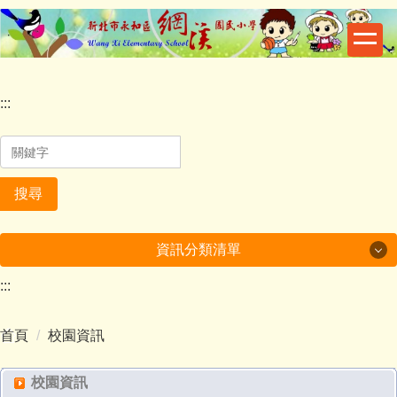
跳
到
主
要
內
:::
容
區
搜尋
資訊分類清單
:::
一般活動
首頁
校園資訊
校園資訊
榮譽事項
校園資訊