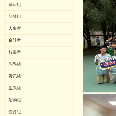
學籍組
研發組
人事室
會計室
校長室
教學組
資訊組
生教組
活動組
體育組