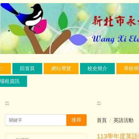
跳
到
主
要
內
容
區
:::
回首頁
網站導覽
校史簡介
學校簡
場租資訊
:::
:::
搜尋
首頁
英語活動
113學年度英