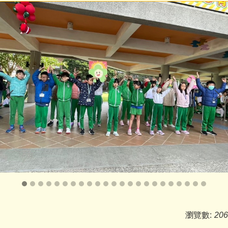
下載專區
學生活動
網路資源
教務處
學務處
行政處
輔導處
學籍組
研發組
瀏覽數:
206
人事室