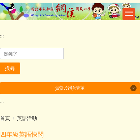
跳
到
主
要
內
:::
容
區
搜尋
資訊分類清單
:::
一般活動
首頁
英語活動
校園資訊
榮譽事項
四年級英語快閃