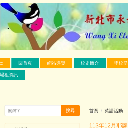
跳
到
主
要
內
容
區
:::
回首頁
網站導覽
校史簡介
學校簡
場租資訊
:::
:::
搜尋
首頁
英語活動
113年12月耶