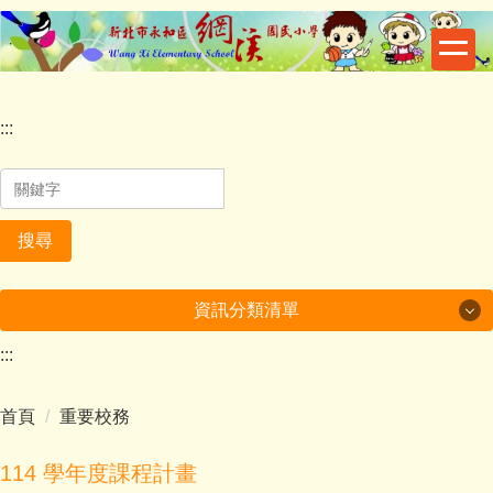
跳
到
主
要
內
:::
容
區
搜尋
資訊分類清單
:::
一般活動
首頁
重要校務
校園資訊
榮譽事項
114 學年度課程計畫