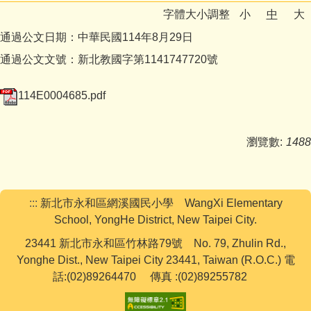
字體大小調整
小
中
大
下載專區
通過公文日期：中華民國114年8月29日
學生活動
通過公文文號：新北教國字第1141747720號
網路資源
114E0004685.pdf
教務處
瀏覽數:
1488
學務處
行政處
:::
新北市永和區網溪國民小學 WangXi Elementary
輔導處
School, YongHe District, New Taipei City.
學籍組
23441 新北市永和區竹林路79號 No. 79, Zhulin Rd.,
Yonghe Dist., New Taipei City 23441, Taiwan (R.O.C.) 電
研發組
話:(02)89264470 傳真 :(02)89255782
人事室