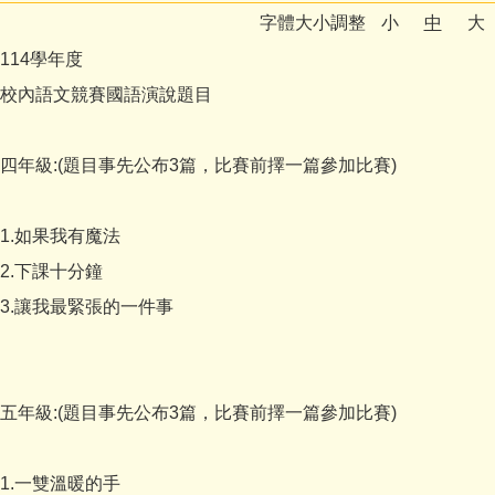
字體大小調整
小
中
大
下載專區
114學年度
學生活動
校內語文競賽國語演說題目
網路資源
四年級:(題目事先公布3篇，比賽前擇一篇參加比賽)
教務處
學務處
1.如果我有魔法
2.下課十分鐘
行政處
3.讓我最緊張的一件事
輔導處
學籍組
五年級:(題目事先公布3篇，比賽前擇一篇參加比賽)
研發組
1.一雙溫暖的手
人事室