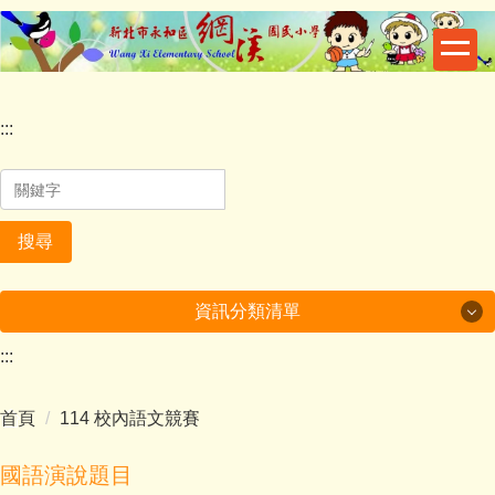
跳
到
主
要
內
:::
容
區
搜尋
資訊分類清單
:::
一般活動
首頁
114 校內語文競賽
校園資訊
榮譽事項
國語演說題目