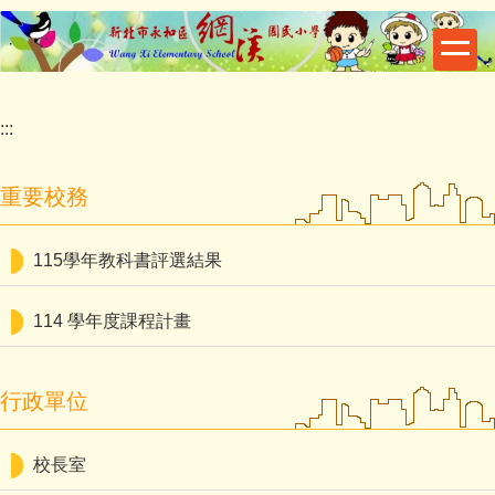
跳
到
主
要
內
:::
容
區
重要校務
115學年教科書評選結果
114 學年度課程計畫
行政單位
校長室